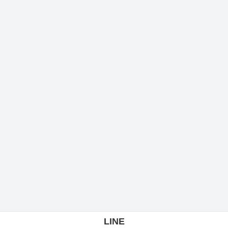
楽しくてわかりやすい美容情報
TikTok
@mie_komiya
みー先生
空き情報やおトク情報をお届け
LINE