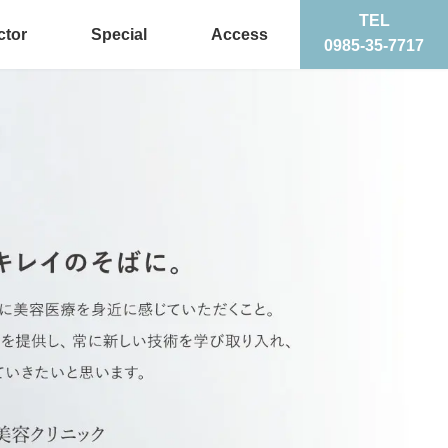
TEL
ctor
Special
Access
0985-35-7717