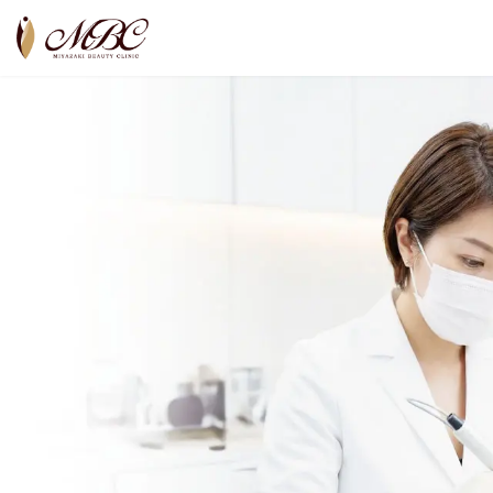
コ
ナ
ン
ビ
テ
ゲ
ン
ー
ツ
シ
へ
ョ
ス
ン
キ
に
ッ
移
プ
動